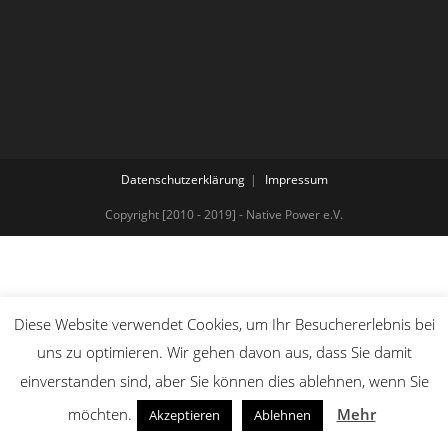
Datenschutzerklärung
Impressum
Copyright [2010 - 2019] - Native Power e.V.
Diese Website verwendet Cookies, um Ihr Besuchererlebnis bei
uns zu optimieren. Wir gehen davon aus, dass Sie damit
einverstanden sind, aber Sie können dies ablehnen, wenn Sie
möchten.
Mehr
Akzeptieren
Ablehnen