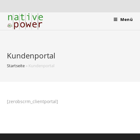
Menü
Kundenportal
Startseite
»
Kundenportal
[zerobscrm_clientportal]