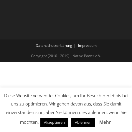
Datenschutzerklärung
Impressum
Copyright [2010 - 2019] - Native Power e.V.
Diese Website verwendet Cookies, um Ihr Besuchererlebnis bei
uns zu optimieren. Wir gehen davon aus, dass Sie damit
einverstanden sind, aber Sie können dies ablehnen, wenn Sie
möchten.
Mehr
Akzeptieren
Ablehnen