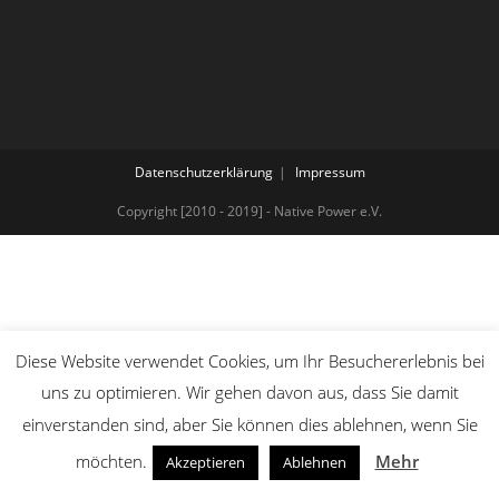
Datenschutzerklärung
Impressum
Copyright [2010 - 2019] - Native Power e.V.
Diese Website verwendet Cookies, um Ihr Besuchererlebnis bei
uns zu optimieren. Wir gehen davon aus, dass Sie damit
einverstanden sind, aber Sie können dies ablehnen, wenn Sie
möchten.
Mehr
Akzeptieren
Ablehnen