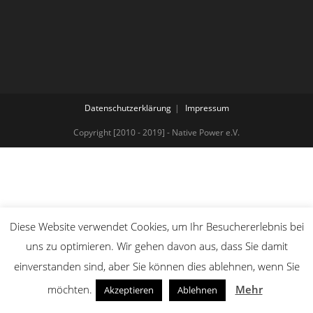
Datenschutzerklärung
Impressum
Copyright [2010 - 2019] - Native Power e.V.
Diese Website verwendet Cookies, um Ihr Besuchererlebnis bei
uns zu optimieren. Wir gehen davon aus, dass Sie damit
einverstanden sind, aber Sie können dies ablehnen, wenn Sie
möchten.
Mehr
Akzeptieren
Ablehnen