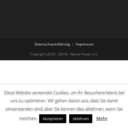
Datenschutzerklärung
Impressum
Copyright [2010 - 2019] - Native Power e.V.
Diese Website verwendet Cookies, um Ihr Besuchererlebnis bei
uns zu optimieren. Wir gehen davon aus, dass Sie damit
einverstanden sind, aber Sie können dies ablehnen, wenn Sie
möchten.
Mehr
Akzeptieren
Ablehnen