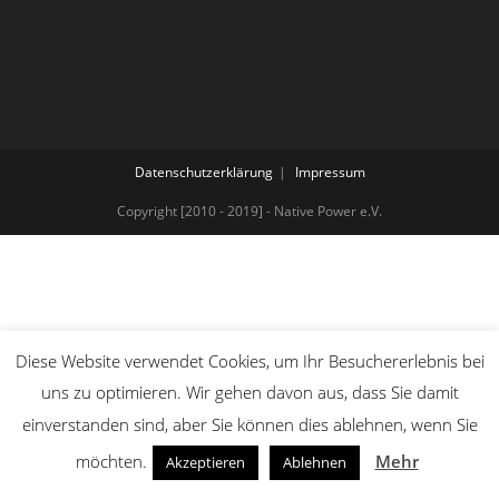
Datenschutzerklärung
Impressum
Copyright [2010 - 2019] - Native Power e.V.
Diese Website verwendet Cookies, um Ihr Besuchererlebnis bei
uns zu optimieren. Wir gehen davon aus, dass Sie damit
einverstanden sind, aber Sie können dies ablehnen, wenn Sie
möchten.
Mehr
Akzeptieren
Ablehnen