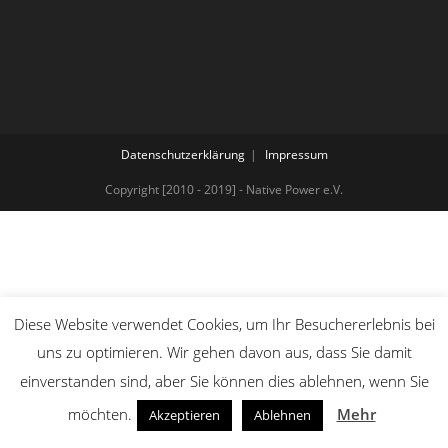
Datenschutzerklärung
Impressum
Copyright [2010 - 2019] - Native Power e.V.
Diese Website verwendet Cookies, um Ihr Besuchererlebnis bei
uns zu optimieren. Wir gehen davon aus, dass Sie damit
einverstanden sind, aber Sie können dies ablehnen, wenn Sie
möchten.
Mehr
Akzeptieren
Ablehnen